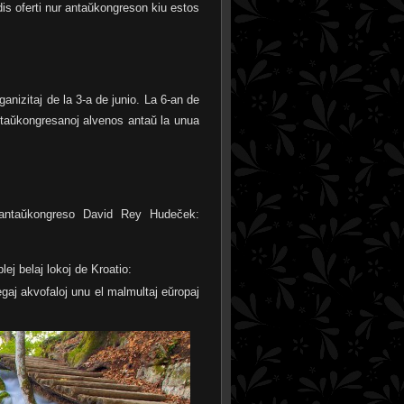
s oferti nur antaŭkongreson kiu estos
anizitaj de la 3-a de junio. La 6-an de
antaŭkongresanoj alvenos antaŭ la unua
 antaŭkongreso David Rey Hudeček:
lej belaj lokoj de Kroatio:
tegaj akvofaloj unu el malmultaj eŭropaj