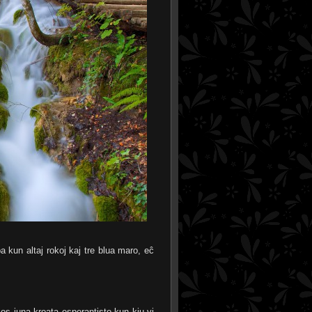
a kun altaj rokoj kaj tre blua maro, eĉ
s juna kroata esperantisto kun kiu vi