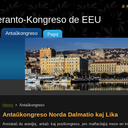
eranto-Kongreso de EEU
Antaŭkongreso
Pagoj
Hejmo
>
Antaŭkongreso
Antaŭkongreso Norda Dalmatio kaj Lika
Anstataŭ du aranĝoj, antaŭ- kaj postkongreso, pro malfacilaĵoj meze en k