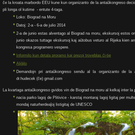
ĉe la kroata marbordo EEU kune kun organizanto de la antaŭkongreso decidi
pli longa ol kutime - entute 4-taga.
Loko: Biograd na Moru
Datoj: 2-a - 6-a de julio 2014
2-a de junio estas alventago al Biograd na moru, ekskursoj estos org
junio okazos tuttage ekskursoj kaj aŭtobus veturo al Rijeka kien 
kongresa programero vespere.
Informilo kun detala proramo kaj prezoj troveblas ĉi-tie
Aliĝilo
Demandojn pri antaŭkongreso sendu al la organizanto de la
dr.hudecek (ĉe) gmail.com
La kvartaga antaŭkongreso gvidos vin de Biograd na moru al kelkaj inter la p
nacia parko lagoj de Plitivice - karstaj montaraj lagoj ligitaj per mul
mondaj naturherdeaĵoj listigitaj de UNESCO