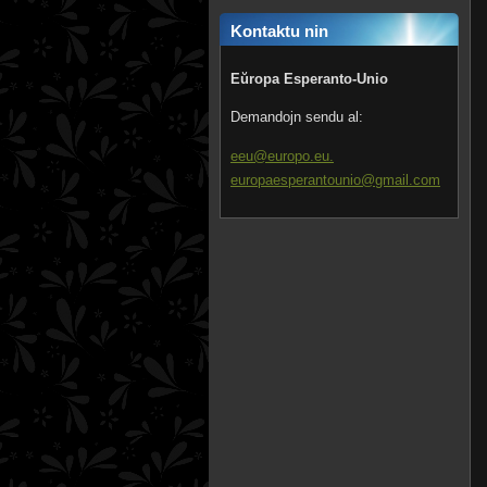
Kontaktu nin
Eŭropa Esperanto-Unio
Demandojn sendu al:
eeu@europo.eu.
europaesperantounio@gmail.com