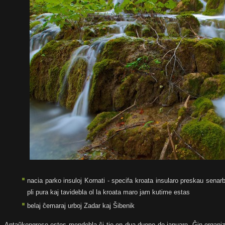
nacia parko insuloj Kornati - specifa kroata insularo preskau senarb
pli pura kaj tavidebla ol la kroata maro jam kutime estas
belaj ĉemaraj urboj Zadar kaj Šibenik
Antaŭkongreso estos mendebla ĉi tie en dua duono de januaro. Ĝin organizo