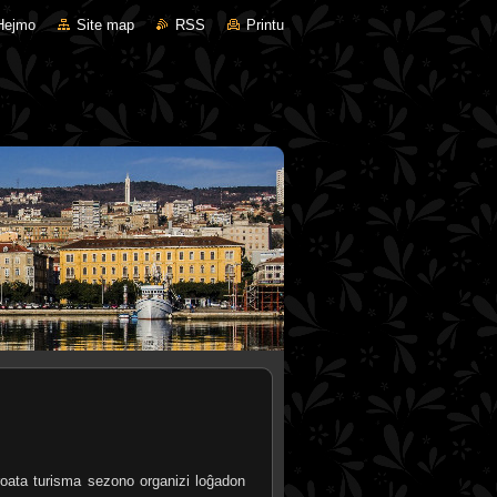
Hejmo
Site map
RSS
Printu
roata turisma sezono organizi loĝadon