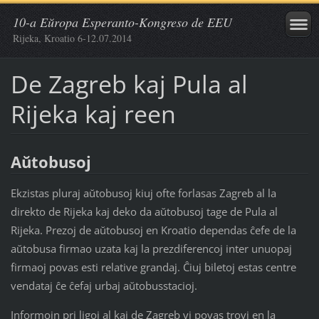
10-a Eŭropa Esperanto-Kongreso de EEU
Rijeka, Kroatio 6-12.07.2014
De Zagreb kaj Pula al
Rijeka kaj reen
Aŭtobusoj
Ekzistas pluraj aŭtobusoj kiuj ofte forlasas Zagreb al la
direkto de Rijeka kaj deko da aŭtobusoj tage de Pula al
Rijeka. Prezoj de aŭtobusoj en Kroatio dependas ĉefe de la
aŭtobusa firmao uzata kaj la prezdiferencoj inter unuopaj
firmaoj povas esti relative grandaj. Ĉiuj biletoj estas centre
vendataj ĉe ĉefaj urbaj aŭtobusstacioj.
Informojn pri ligoj al kaj de Zagreb vi povas trovi en la