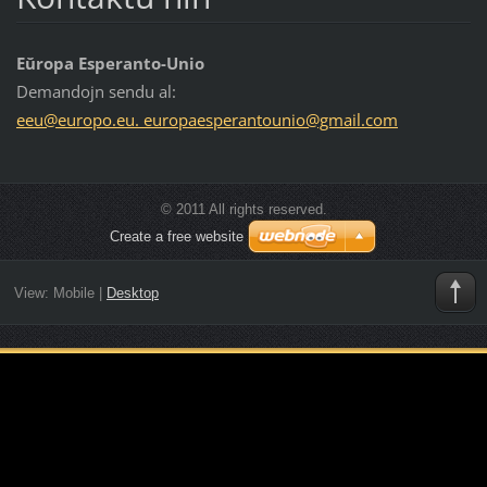
Eŭropa Esperanto-Unio
Demandojn sendu al:
eeu@europo.eu. europaesperantounio@gmail.com
© 2011 All rights reserved.
Create a free website
View:
Mobile
|
Desktop